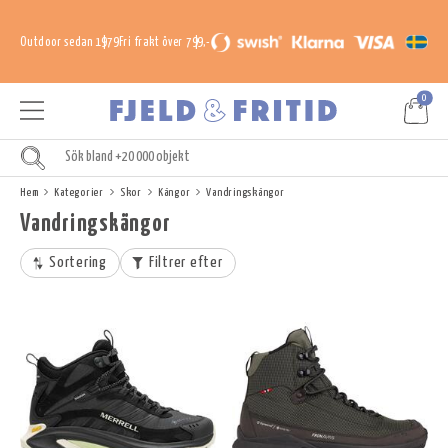
Outdoor sedan 1979
Fri frakt över 799,-
0
Hem
Kategorier
Skor
Kängor
Vandringskängor
Vandringskängor
Sortering
Filtrer efter