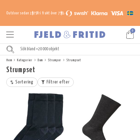
Outdoor sedan 1979
Fri frakt över 799,-
0
Hem
Kategorier
Dam
Strumpor
Strumpset
Strumpset
Sortering
Filtrer efter