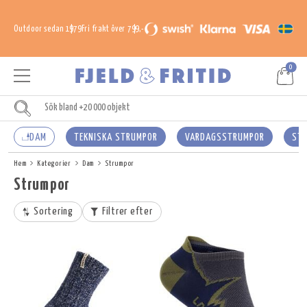
Outdoor sedan 1979
Fri frakt över 799,-
0
DAM
TEKNISKA STRUMPOR
VARDAGSSTRUMPOR
ST
Hem
Kategorier
Dam
Strumpor
Strumpor
Sortering
Filtrer efter