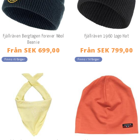
Fjällräven Bergtagen Forever Wool
Fjällräven 1960 Logo Hat
Beanie
Från
SEK 699,00
Från
SEK 799,00
Finns i 6 färger
Finns i 14 färger