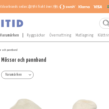
utdoorbrands sedan 1979
Fri frakt över 799,-
Varumärken
Ryggsäckar
Övernattning
Matlagning
Klättri
r och pannband
Mössor och pannband
Varumärken