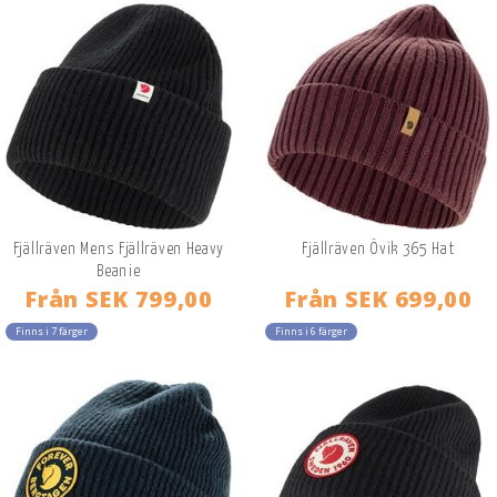
Fjällräven Mens Fjällräven Heavy
Fjällräven Övik 365 Hat
Beanie
Från
SEK 799,00
Från
SEK 699,00
Finns i 7 färger
Finns i 6 färger