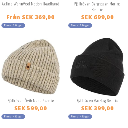
Aclima WarmWool Motion Headband
Fjällräven Bergtagen Merino
Beanie
Från
SEK 369,00
SEK 699,00
Finns i 3 färger
Finns i 2 färger
Fjällräven Övik Neps Beanie
Fjällräven Vardag Beanie
SEK 599,00
SEK 399,00
Finns i 4 färger
Finns i 4 färger