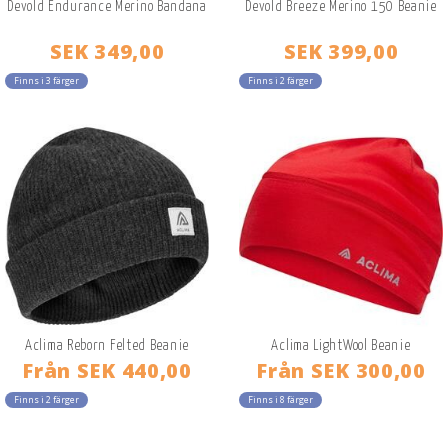
Devold Endurance Merino Bandana
Devold Breeze Merino 150 Beanie
SEK 349,00
SEK 399,00
Finns i 3 färger
Finns i 2 färger
Aclima Reborn Felted Beanie
Aclima LightWool Beanie
Från
SEK 440,00
Från
SEK 300,00
Finns i 2 färger
Finns i 8 färger