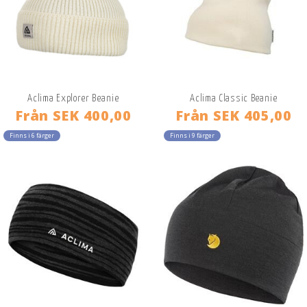
Aclima Explorer Beanie
Aclima Classic Beanie
Från
SEK 400,00
Från
SEK 405,00
Finns i 6 färger
Finns i 9 färger