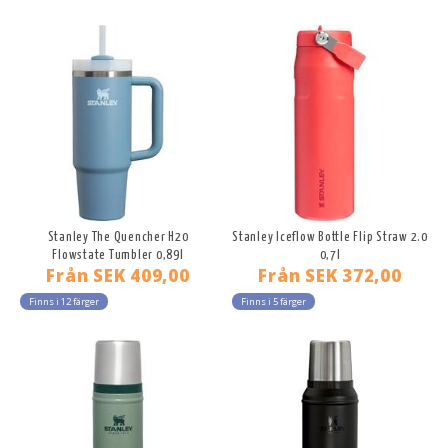
Stanley The Quencher H20
Stanley Iceflow Bottle Flip Straw 2.0
Flowstate Tumbler 0,89l
0,7l
Från
SEK 409,00
Från
SEK 372,00
Finns i 12 färger
Finns i 5 färger