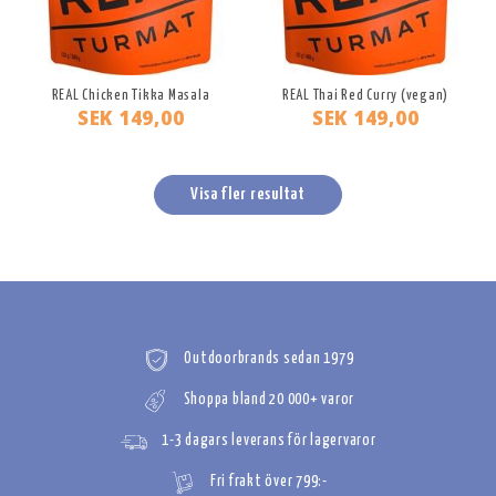
REAL Chicken Tikka Masala
REAL Thai Red Curry (vegan)
SEK 149,00
SEK 149,00
Visa fler resultat
Outdoorbrands sedan 1979
Shoppa bland 20 000+ varor
1-3 dagars leverans för lagervaror
Fri frakt över 799:-