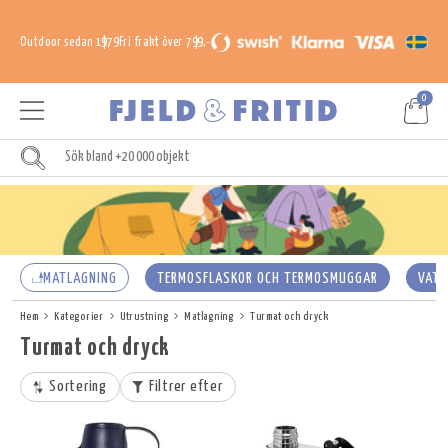
Outdoor sedan 1979
Fri frakt över 799,-
0
MATLAGNING
TERMOSFLASKOR OCH TERMOSMUGGAR
VATT
Hem
Kategorier
Utrustning
Matlagning
Turmat och dryck
Turmat och dryck
Sortering
Filtrer efter