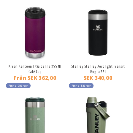
Klean Kanteen TKWide Ins 355 Ml
Stanley Stanley Aerolight Transit
Café Cap
Mug 0,35l
Från
SEK 362,00
SEK 340,00
Finns i 3 färger
Finns i 5 färger