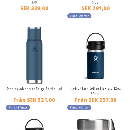
1.0l
0.35l
SEK 339,00
SEK 291,00
Finns i 2 färger
Hydro Flask Coffee Flex Sip 12oz
Stanley Adventure To-go Bottle 1,0l
354ml
Från
SEK 521,00
Från
SEK 257,00
Finns i 3 färger
Finns i 6 färger