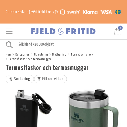
Outdoor sedan 1979
Fri frakt över 799,-
0
Hem
Kategorier
Utrustning
Matlagning
Turmat och dryck
Termosflaskor och termosmuggar
Termosflaskor och termosmuggar
Sortering
Filtrer efter