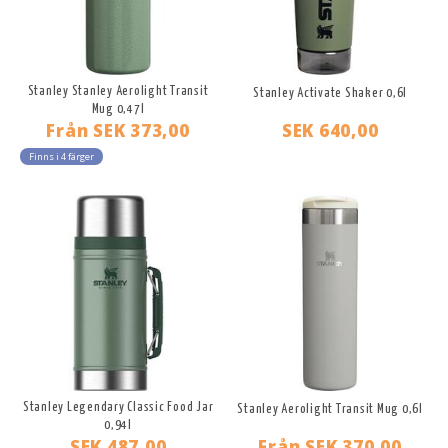
Stanley Stanley Aerolight Transit
Stanley Activate Shaker 0,6l
Mug 0,47l
Från
SEK 373,00
SEK 640,00
Finns i 4 färger
Stanley Legendary Classic Food Jar
Stanley Aerolight Transit Mug 0,6l
0,94l
SEK 487,00
Från
SEK 370,00