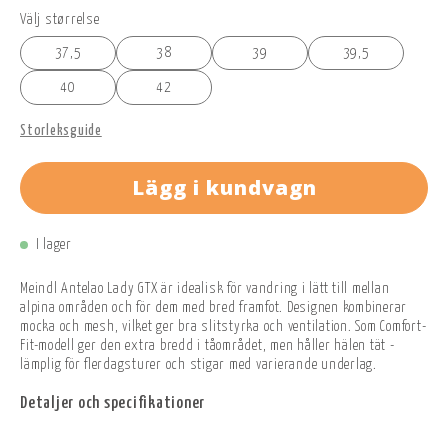
Välj størrelse
37,5
38
39
39,5
40
42
Storleksguide
Lägg i kundvagn
I lager
Meindl Antelao Lady GTX är idealisk för vandring i lätt till mellan
alpina områden och för dem med bred framfot. Designen kombinerar
mocka och mesh, vilket ger bra slitstyrka och ventilation. Som Comfort-
Fit-modell ger den extra bredd i tåområdet, men håller hälen tät -
lämplig för flerdagsturer och stigar med varierande underlag.
Detaljer och specifikationer