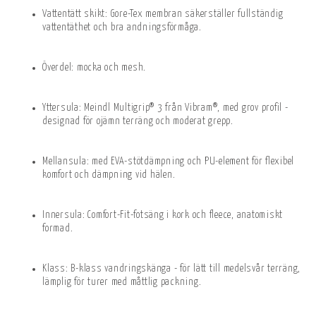
Vattentätt skikt: Gore-Tex membran säkerställer fullständig
vattentäthet och bra andningsförmåga.
Överdel: mocka och mesh.
Yttersula: Meindl Multigrip® 3 från Vibram®, med grov profil -
designad för ojämn terräng och moderat grepp.
Mellansula: med EVA-stötdämpning och PU-element för flexibel
komfort och dämpning vid hälen.
Innersula: Comfort-Fit-fotsäng i kork och fleece, anatomiskt
formad.
Klass: B-klass vandringskänga - för lätt till medelsvår terräng,
lämplig för turer med måttlig packning.