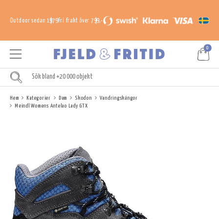
Outdoor sedan 1979
Fri frakt över 799,-
0
Hem
Kategorier
Dam
Skodon
Vandringskängor
Meindl Womens Antelao Lady GTX