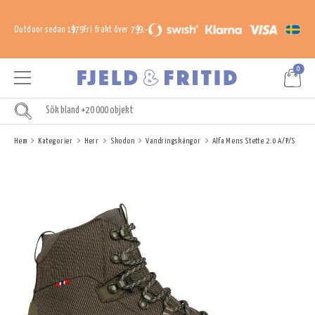
Outdoor sedan 1979
Fri frakt över 799,-
0
Hem
Kategorier
Herr
Skodon
Vandringskängor
Alfa Mens Stette 2.0 A/P/S