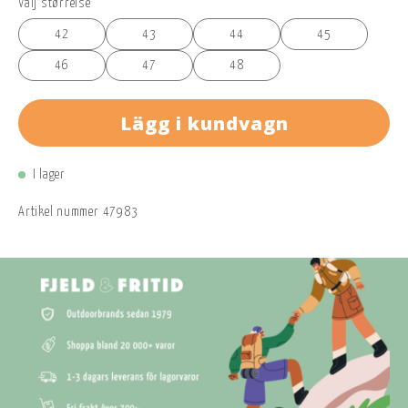
Välj størrelse
42
43
44
45
46
47
48
Lägg i kundvagn
I lager
Artikel nummer
47983