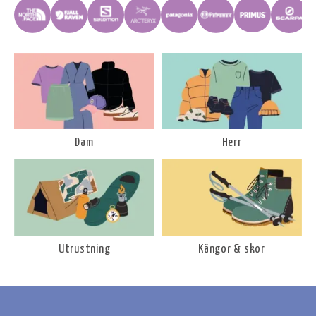
Dam
Herr
Utrustning
Kängor & skor