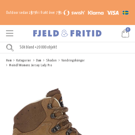
Outdoor sedan 1979
Fri frakt över 799,-
0
Hem
Kategorier
Dam
Skodon
Vandringskängor
Meindl Womens Jersey Lady Pro