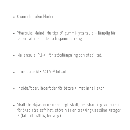
Ovandel: nubuckläder.
Yttersula: Meindl Multigrip® gummi- yttersula – lämplig för
lättare alpina rutter och ojämn terräng.
Mellansula: PU-kil för stötdämpning och stabilitet.
Innersula: AIR-ACTIVE® fotbädd.
Insida/foder: läderfoder för bättre klimat inne i skon.
Skaftshöjd/pasform: medelhögt skaft, nedskärning vid hälen
för ökad rörelsefrihet; stöveln är en trekkingklassiker kategori
B (lätt till måttlig terräng).