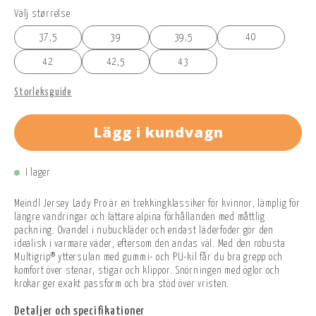
Välj størrelse
37,5
39
39,5
40
42
42,5
43
Storleksguide
Lägg i kundvagn
I lager
Meindl Jersey Lady Pro är en trekkingklassiker för kvinnor, lämplig för
längre vandringar och lättare alpina förhållanden med måttlig
packning. Ovandel i nubuckläder och endast läderfoder gör den
idealisk i varmare väder, eftersom den andas väl. Med den robusta
Multigrip® yttersulan med gummi- och PU-kil får du bra grepp och
komfort över stenar, stigar och klippor. Snörningen med öglor och
krokar ger exakt passform och bra stöd över vristen.
Detaljer och specifikationer