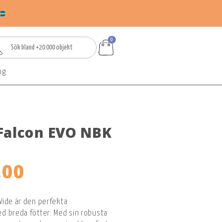
0
ng
Falcon EVO NBK
,00
Wide är den perfekta
d breda fötter. Med sin robusta