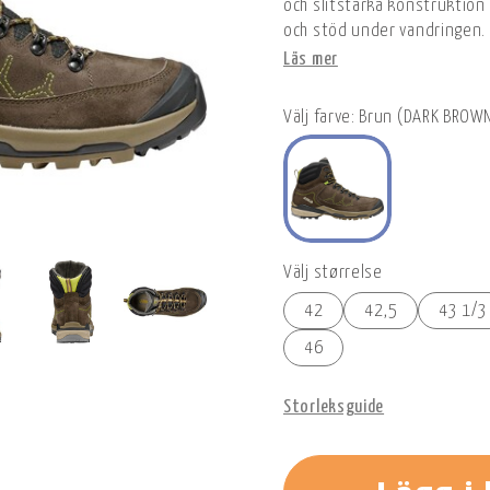
och slitstarka konstruktio
och stöd under vandringen.
Läs mer
Välj farve: Brun (DARK BROW
Välj størrelse
42
42,5
43 1/3
46
Storleksguide