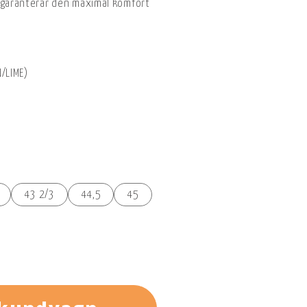
n garanterar den maximal komfort
N/LIME)
43 2/3
44,5
45