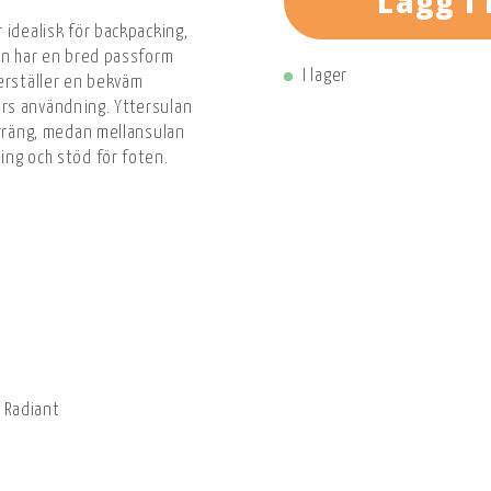
Lägg i
 idealisk för backpacking,
on har en bred passform
I lager
erställer en bekväm
rs användning. Yttersulan
erräng, medan mellansulan
ing och stöd för foten.
 Radiant