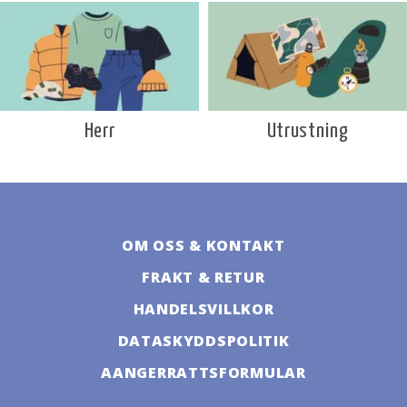
Utrustning
Herr
OM OSS & KONTAKT
FRAKT & RETUR
HANDELSVILLKOR
DATASKYDDSPOLITIK
AANGERRATTSFORMULAR