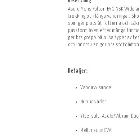
Beskrivning
Asolo Mens Falcon EVO NBK Wide är
trekking och långa vandringar. Sk
som ger plats åt fötterna och säk
passform även efter många timma
ger bra grepp på olika typer av t
och innersulan ger bra stötdämpn
Detaljer:
Vandavvisande
Nubuckläder
Yttersula: Asolo/Vibram Duo
Mellansula: EVA