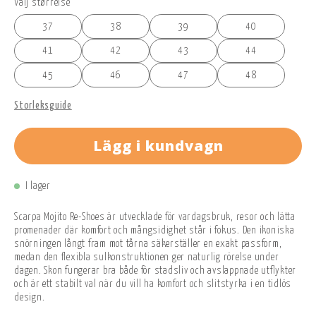
Välj størrelse
37
38
39
40
41
42
43
44
45
46
47
48
Storleksguide
Lägg i kundvagn
I lager
Scarpa Mojito Re-Shoes är utvecklade för vardagsbruk, resor och lätta
promenader där komfort och mångsidighet står i fokus. Den ikoniska
snörningen långt fram mot tårna säkerställer en exakt passform,
medan den flexibla sulkonstruktionen ger naturlig rörelse under
dagen. Skon fungerar bra både för stadsliv och avslappnade utflykter
och är ett stabilt val när du vill ha komfort och slitstyrka i en tidlös
design.