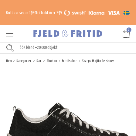
Outdoor sedan 1979
Fri frakt över 799,-
0
Hem
Kategorier
Dam
Skodon
Fritidsskor
Scarpa Mojito Re-shoes