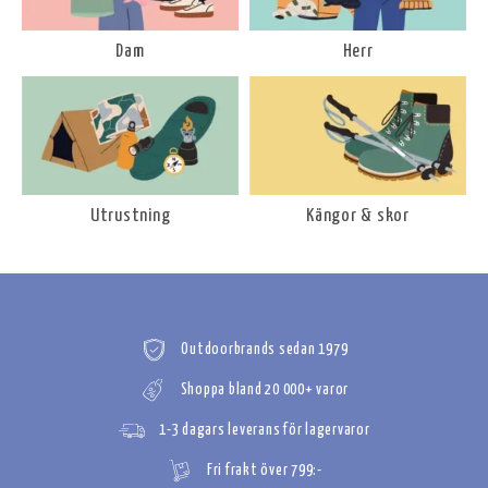
Dam
Herr
Utrustning
Kängor & skor
Outdoorbrands sedan 1979
Shoppa bland 20 000+ varor
1-3 dagars leverans för lagervaror
Fri frakt över 799:-