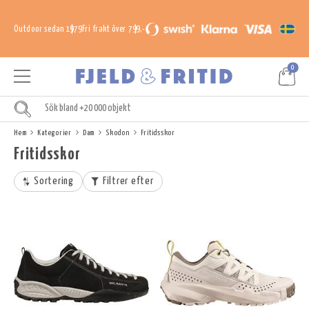
Outdoor sedan 1979
Fri frakt över 799,-
0
Hem
Kategorier
Dam
Skodon
Fritidsskor
Fritidsskor
Sortering
Filtrer efter