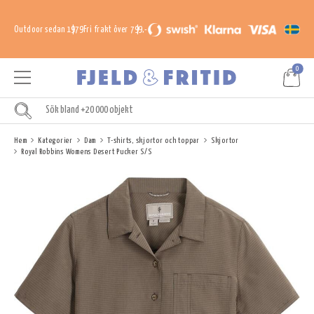
Outdoor sedan 1979
Fri frakt över 799,-
0
Hem
Kategorier
Dam
T-shirts, skjortor och toppar
Skjortor
Royal Robbins Womens Desert Pucker S/S