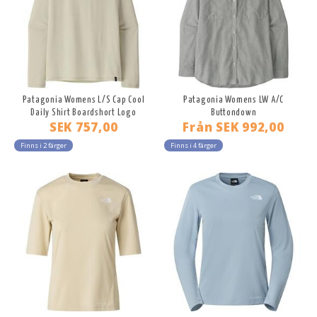
Patagonia Womens L/S Cap Cool
Patagonia Womens LW A/C
Daily Shirt Boardshort Logo
Buttondown
SEK 757,00
Från
SEK 992,00
Finns i 2 färger
Finns i 4 färger