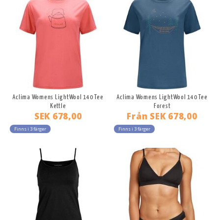
Aclima Womens LightWool 140 Tee
Aclima Womens LightWool 140 Tee
Kettle
Forest
SEK 678,00
Från
SEK 678,00
Finns i 3 färger
Finns i 3 färger