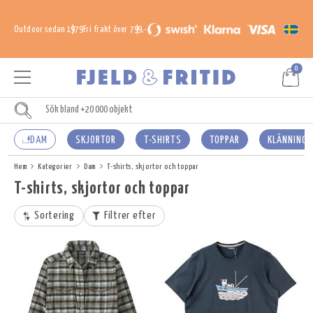
Outdoor sedan 1979
Fri frakt över 799,-
0
DAM
SKJORTOR
T-SHIRTS
TOPPAR
KLÄNNINGA
Hem
Kategorier
Dam
T-shirts, skjortor och toppar
T-shirts, skjortor och toppar
Sortering
Filtrer efter