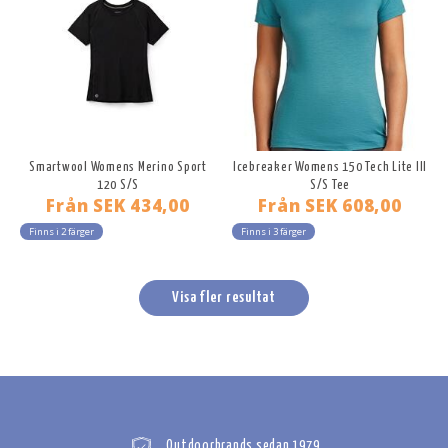
Smartwool Womens Merino Sport
Icebreaker Womens 150 Tech Lite III
120 S/S
S/S Tee
Från
SEK 434,00
Från
SEK 608,00
Finns i 2 färger
Finns i 3 färger
Visa fler resultat
Outdoorbrands sedan 1979