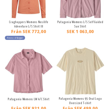
Craghoppers Womens Nosilife
Patagonia Womens L/S Self Guided
Adventure L/S Shirt III
Sun Shirt
Från
SEK 772,00
SEK 1 063,00
Finns i 4 färger
Patagonia Womens 95 Oval Logo
Patagonia Womens LW A/C Shirt
Oversized T-shirt
Från
SEK 921,00
Från
SEK 499,00