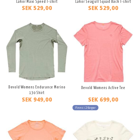
Lakor Maxi Speed T-shirt
Lakor Seagull Squad Back T-shirt
SEK 529,00
SEK 529,00
Devold Womens Endurance Merino
Devold Womens Active Tee
130 Shirt
SEK 949,00
SEK 699,00
Finns i 2 färger