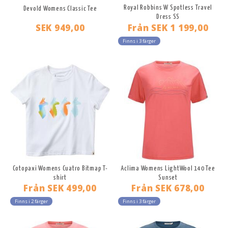
Royal Robbins W Spotless Travel
Devold Womens Classic Tee
Dress SS
SEK 949,00
Från
SEK 1 199,00
Finns i 3 färger
Cotopaxi Womens Cuatro Bitmap T-
Aclima Womens LightWool 140 Tee
shirt
Sunset
Från
SEK 499,00
Från
SEK 678,00
Finns i 2 färger
Finns i 3 färger