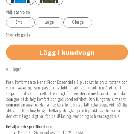
Välj størrelse
Small
Large
X-large
Storleksguide
Lägg i kundvagn
I lager
Peak Performance Mens Rider Essentials Zip Jacket är en slitstark och
varm fleecetröja som passar perfekt för aktiv användning året runt.
Tröjan är tillverkad i ett stretchigt fleecematerial med borstad insida
som ger både hög komfort och god rörelsefrihet. Den fungerar utmärkt
som mellanlager under en jacka eller som ett lätt ytterplagg vid måttlig
aktivitet. Med hög krage, hellång dragkedja och praktiska fickor är
den ett mångsidigt val för skidåkning, vandring och vardagsbruk.
Detaljer och specifikationer
Material: 86 % polyester, 14 % elastan