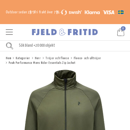
Outdoor sedan 1979
Fri frakt över 799,-
0
Hem
Kategorier
Herr
Tröjor och fleece
Fleece- och ulltröjor
Peak Performance Mens Rider Essentials Zip Jacket