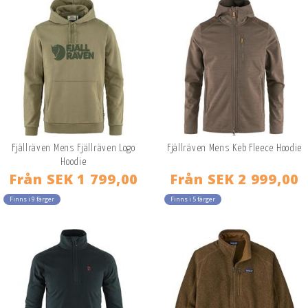
Fjällräven Mens Fjällräven Logo
Fjällräven Mens Keb Fleece Hoodie
Hoodie
Från
SEK 1 799,00
Från
SEK 2 999,00
Finns i 9 färger
Finns i 5 färger