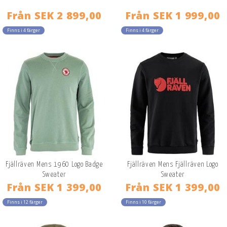
Från
SEK 2 899,00
Från
SEK 1 999,00
Finns i 4 färger
Finns i 4 färger
Fjällräven Mens 1960 Logo Badge
Fjällräven Mens Fjällräven Logo
Sweater
Sweater
Från
SEK 1 399,00
Från
SEK 1 399,00
Finns i 12 färger
Finns i 10 färger