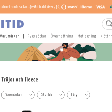
utdoorbrands sedan 1979
Fri frakt över 799,-
Varumärken
Ryggsäckar
Övernattning
Matlagning
Klättri
Tröjor och fleece
Varumärken
Storlek
Färg