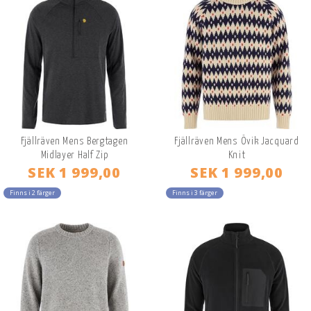
Fjällräven Mens Bergtagen
Fjällräven Mens Övik Jacquard
Midlayer Half Zip
Knit
SEK 1 999,00
SEK 1 999,00
Finns i 2 färger
Finns i 3 färger