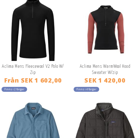
Aclima Mens Fleecewool V2 Polo W/
Aclima Mens WarmWool Hood
Zip
Sweater W/zip
Från
SEK 1 602,00
SEK 1 420,00
Finns i 2 färger
Finns i 4 färger