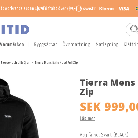
utdoorbrands sedan 1979
Fri frakt över 799,-
Varumärken
Ryggsäckar
Övernattning
Matlagning
Klättri
Fleece- och ulltröjor
Tierra Mens Nallo Hood Full Zip
Tierra Mens 
Zip
SEK 999,0
Läs mer
Välj farve: Svart (BLACK)