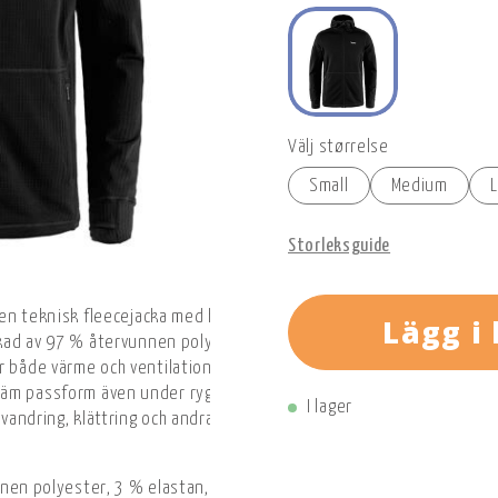
Välj størrelse
Small
Medium
Storleksguide
r en teknisk fleecejacka med huva som kombinerar värme, stretch och 
Lägg i
erkad av 97 % återvunnen polyester och 3 % elastan med en slät, vi
rar både värme och ventilation. Den kroppsnära huvan, den genom
äm passform även under ryggsäck eller klättersele. Ett mångsidig
I lager
 vandring, klättring och andra friluftsaktiviteter.
nen polyester, 3 % elastan, GRS- och Bluesign®-certifierat