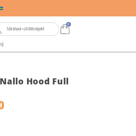
0
ng
Nallo Hood Full
0