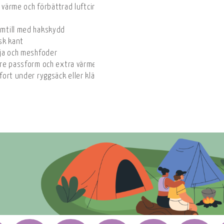
 värme och förbättrad luftcirkulation
mtill med hakskydd
sk kant
ja och meshfoder
re passform och extra värme
ort under ryggsäck eller klättersele