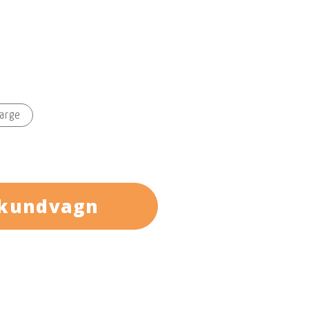
Large
hög komfort för aktivt friluftsliv i
 kundvagn
ndavvisande utsida och en isolerande waffle-
gående dragkedjan med hakskydd, tumhålen
t plagg som fungerar utmärkt både som