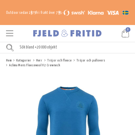
Outdoor sedan 1979
Fri frakt över 799,-
0
Hem
Kategorier
Herr
Tröjor och fleece
Tröjor och pullovers
Aclima Mens Fleecewool V2 Crewneck