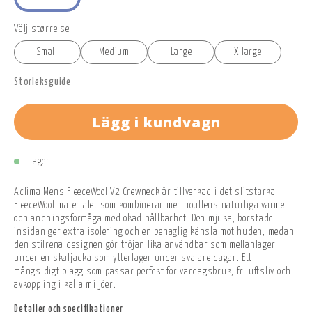
Välj størrelse
Small
Medium
Large
X-large
Storleksguide
Lägg i kundvagn
I lager
Aclima Mens FleeceWool V2 Crewneck är tillverkad i det slitstarka
FleeceWool-materialet som kombinerar merinoullens naturliga värme
och andningsförmåga med ökad hållbarhet. Den mjuka, borstade
insidan ger extra isolering och en behaglig känsla mot huden, medan
den stilrena designen gör tröjan lika användbar som mellanlager
under en skaljacka som ytterlager under svalare dagar. Ett
mångsidigt plagg som passar perfekt för vardagsbruk, friluftsliv och
avkoppling i kalla miljöer.
Detaljer och specifikationer