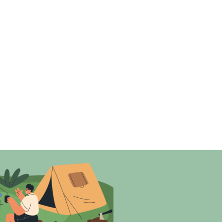
rlätta planering och navigering i fjällen.
akasstugorna
n med hög precision