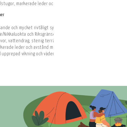
lstugor, markerade leder och avstånd är tydligt angivna för att unde
ner
isande och mycket rivtåligt syntetmaterial
se/Nikkaluokta och Riksgränsen samt Nordkalottleden vid Unna All
vor, vattendrag, stenig terräng, branta sluttningar och vegetatio
arkerade leder och avstånd mellan stugorna
l upprepad vikning och väderutsatta förhållanden