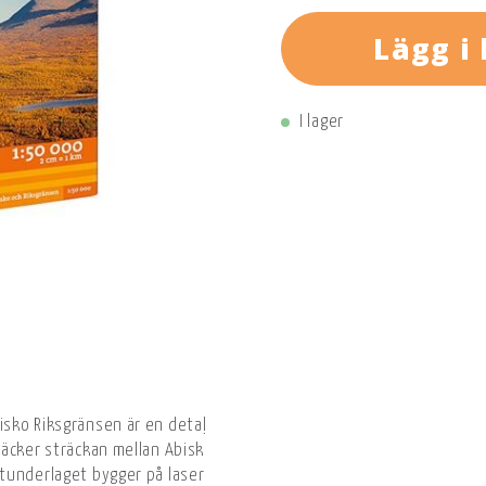
Lägg i
I lager
ko Riksgränsen är en detaljerad och slitstark fjällkarta över den
täcker sträckan mellan Abisko, Kebnekaise/Nikkaluokta och Riksgrä
underlaget bygger på laserskanning och återger höjdkurvor, vatte