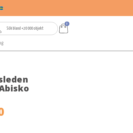
0
ng
sleden
Abisko
0