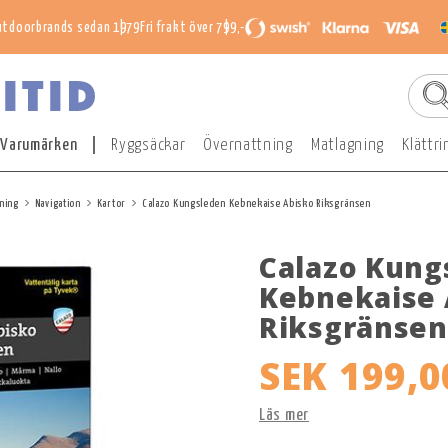
utdoorbrands sedan 1979
Fri frakt över 799,-
Varumärken
Ryggsäckar
Övernattning
Matlagning
Klättri
ning
Navigation
Kartor
Calazo Kungsleden Kebnekaise Abisko Riksgränsen
Calazo Kung
Kebnekaise 
Riksgränsen
SEK 199,0
Läs mer