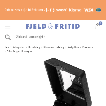
Outdoor sedan 1979
Fri frakt över 799,-
0
Hem
Kategorier
Utrustning
Diverse utrustning
Navigation
Kompasser
Silva Ranger SL kompas