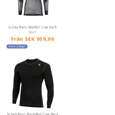
Aclima Mens WoolNet Crew Neck
Shirt
Från
SEK 959,00
Finns i 3 färger
Aclima Mens WarmWool Crew Neck