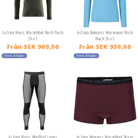
Aclima Mens WarmWool Mock Neck
Aclima Womens Warmwool Mock
Shirt
Neck Shirt
Från
SEK 969,00
Från
SEK 930,00
Finns i 6 färger
Finns i 8 färger
Aclima Mens WoolNet Longs
Aclima Womens WarmWool Boxer