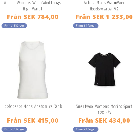
Aclima Womens WarmWool Longs
Aclima Mens WarmWool
High Waist
Hoodsweater V2
Från
SEK 784,00
Från
SEK 1 233,00
Finns i 5 färger
Finns i 4 färger
Icebreaker Mens Anatomica Tank
Smartwool Womens Merino Sport
120 S/S
Från
SEK 415,00
Från
SEK 434,00
Finns i 3 färger
Finns i 2 färger