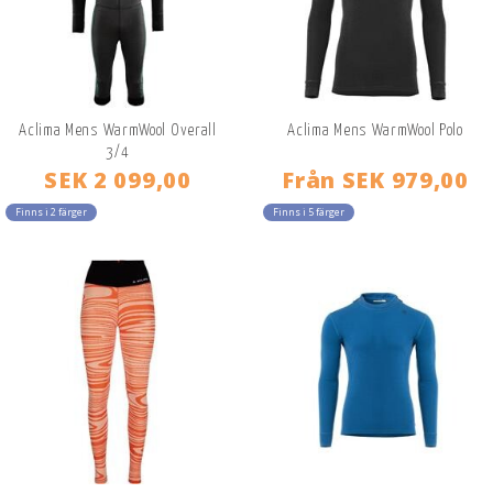
Aclima Mens WarmWool Overall
Aclima Mens WarmWool Polo
3/4
SEK 2 099,00
Från
SEK 979,00
Finns i 2 färger
Finns i 5 färger