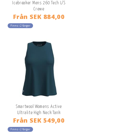
Icebreaker Mens 260 Tech L/S
Crewe
Från
SEK 884,00
Finns i 2 färger
Smartwool Womens Active
Ultralite High Neck Tank
Från
SEK 549,00
Finns i 2 färger