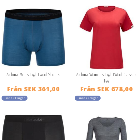
Aclima Mens Lightwool Shorts
Aclima Womens LightWool Classic
Tee
Från
SEK 361,00
Från
SEK 678,00
Finns i 3 färger
Finns i 7 färger