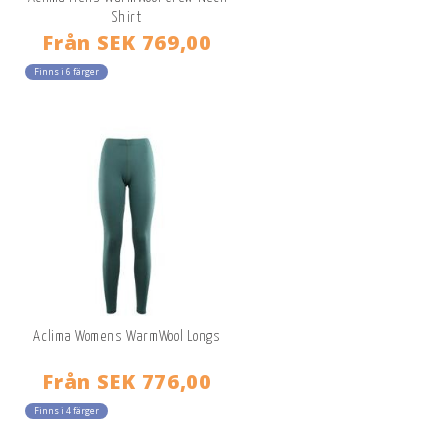
Shirt
Från
SEK 769,00
Finns i 6 färger
Aclima Womens WarmWool Longs
Från
SEK 776,00
Finns i 4 färger