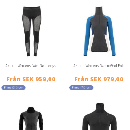
Aclima Womens WoolNet Longs
Aclima Womens WarmWool Polo
Från
SEK 959,00
Från
SEK 979,00
Finns i 3 färger
Finns i 7 färger