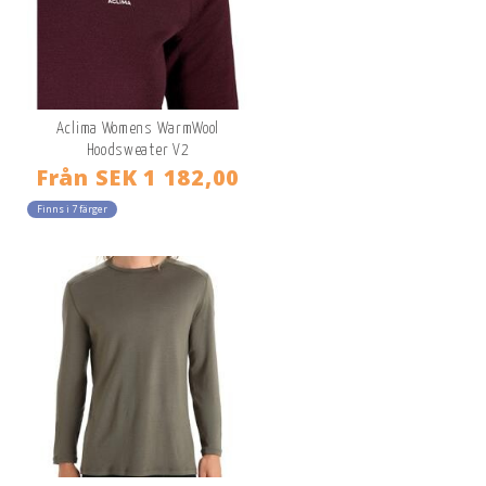
Aclima Womens WarmWool
Hoodsweater V2
Från
SEK 1 182,00
Finns i 7 färger