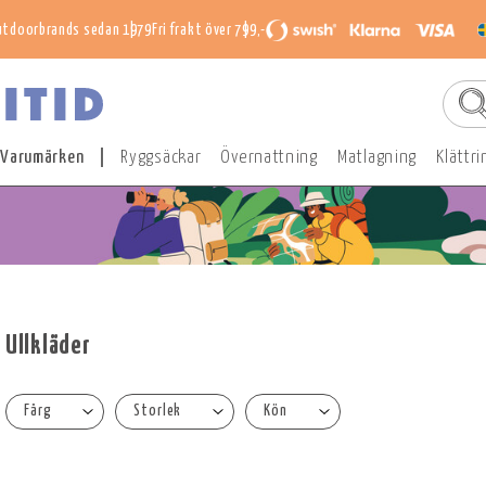
utdoorbrands sedan 1979
Fri frakt över 799,-
Varumärken
Ryggsäckar
Övernattning
Matlagning
Klättri
Ullkläder
Färg
Storlek
Kön