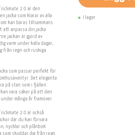
iclimate 2.0 är den
 en jacka som klarar av alla
I lager
 som kan bäras tillsammans
et att anpassa din jacka
re jackan är gjord av
 dig varm under kalla dagar,
g från regn och ruskiga
 jacka som passar perfekt för
utomhusäventyr. Det eleganta
ra på stan som i fjällen.
 kan vara säker på att den
r under många år framöver.
iclimate 2.0 är också
ickor där du kan förvara
n, nycklar och plånbok.
a som skyddar dig från regn