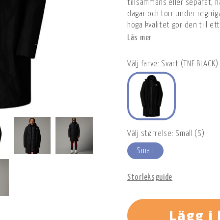
tillsammans eller separat, h
dagar och torr under regnig
höga kvalitet gör den till et
Läs mer
Välj farve: Svart (TNF BLACK)
Välj størrelse: Small (S)
Small
Storleksguide
Lägg i