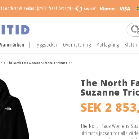
utdoorbrands sedan 1979
Fri frakt över 799,-
Varumärken
Ryggsäckar
Övernattning
Matlagning
Klättri
or
The North Face Womens Suzanne Triclimate 2.0
The North 
Suzanne Tric
SEK 2 853
The North Face Womens Suza
ultimata jackan för alla väd