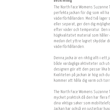
Beskrivning
The North Face Womens Suzanne Tr
perfekta jackan för dig som vill ha
väderförhållanden. Med två lager
eller separat, ger den dig möjligh
efter väder och temperatur. Den in
högkvalitativt material som håller
medan det yttre lagret skyddar di
väderförhållanden.
Denna jacka är en riktig allt-i-ett
både vardagliga aktiviteter och 
designen gör att den passar lika b
Kvaliteten på jackan är hög och du
kommer att hålla dig varm och tor
The North Face Womens Suzanne Tr
mycket praktisk då den har flera f
dina viktiga saker som mobiltelefo
Jackan har också en justerbar huv