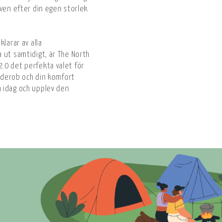
uven efter din egen storlek
larar av alla
 ut samtidigt, är The North
.0 det perfekta valet för
arderob och din komfort
 idag och upplev den