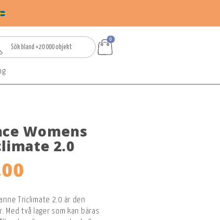
0
ng
Face Womens
limate 2.0
,00
nne Triclimate 2.0 är den
er. Med två lager som kan bäras