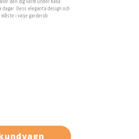
åller den dig varm under kalla
a dagar. Dess eleganta design och
t måste i varje garderob.
 kundvagn