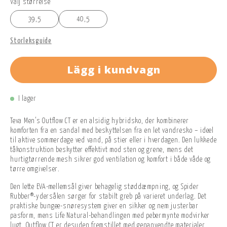
Välj størrelse
39,5
40,5
Storleksguide
Lägg i kundvagn
I lager
Teva Men’s Outflow CT er en alsidig hybridsko, der kombinerer
komforten fra en sandal med beskyttelsen fra en let vandresko – ideel
til aktive sommerdage ved vand, på stier eller i hverdagen. Den lukkede
tåkonstruktion beskytter effektivt mod sten og grene, mens det
hurtigtørrende mesh sikrer god ventilation og komfort i både våde og
tørre omgivelser.
Den lette EVA-mellemsål giver behagelig støddæmpning, og Spider
Rubber®-ydersålen sørger for stabilt greb på varieret underlag. Det
praktiske bungee-snøresystem giver en sikker og nem justerbar
pasform, mens Life Natural-behandlingen med pebermynte modvirker
lugt. Outflow CT er desuden fremstillet med genanvendte materialer,