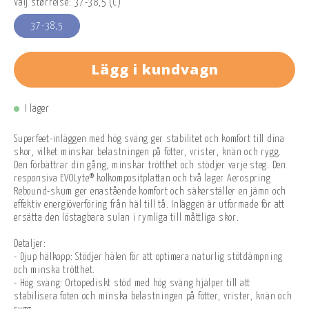
Välj størrelse: 37-38,5 (C)
37-38,5
Lägg i kundvagn
I lager
Superfeet-inläggen med hög sväng ger stabilitet och komfort till dina
skor, vilket minskar belastningen på fötter, vrister, knän och rygg.
Den förbättrar din gång, minskar trötthet och stödjer varje steg. Den
responsiva EVOLyte® kolkompositplattan och två lager Aerospring
Rebound-skum ger enastående komfort och säkerställer en jämn och
effektiv energiöverföring från häl till tå. Inläggen är utformade för att
ersätta den löstagbara sulan i rymliga till måttliga skor.
Detaljer:
- Djup hälkopp: Stödjer hälen för att optimera naturlig stötdämpning
och minska trötthet.
- Hög sväng: Ortopediskt stöd med hög sväng hjälper till att
stabilisera foten och minska belastningen på fötter, vrister, knän och