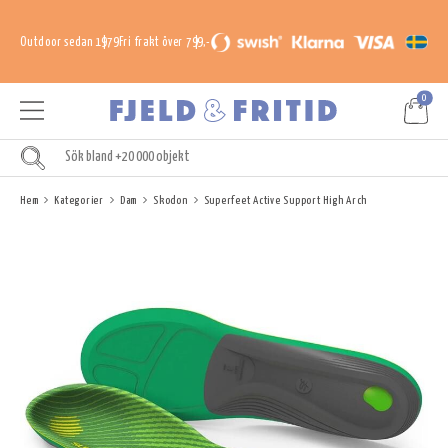
Outdoor sedan 1979
Fri frakt över 799,-
0
Hem
Kategorier
Dam
Skodon
Superfeet Active Support High Arch