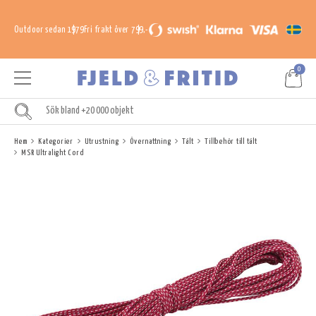
Outdoor sedan 1979
Fri frakt över 799,-
0
Hem
Kategorier
Utrustning
Övernattning
Tält
Tillbehör till tält
MSR Ultralight Cord