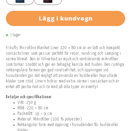
Lägg i kundvagn
I lager
Frilufts Microfibre Blanket Liner 220 × 80 cm är en lätt och kompakt
sovsäcksliner som passar perfekt för resor, vandring och camping i
varma klimat. Den är tillverkad av mjuk och ventilerande mikrofiber
som torkar snabbt och ger en behaglig känsla mot huden. Den rymliga
rektangulära formen ger god rörelsefrihet, och öppningen vid
huvudänden gör det möjligt att använda en kudde eller hoprullade
kläder som stöd. Linern bidrar med extra värme i sovsäcken och är
enkel att packa ned och ta med på alla typer av äventyr.
Detaljer och specifikationer
Vikt: 250 g
Mått: 220 × 80 cm
Packmått: 19 × 9 cm
Material: Mikrofiber (100 % polyester)
Rektangulär form med öppning i huvudänden för kudde eller
kläder