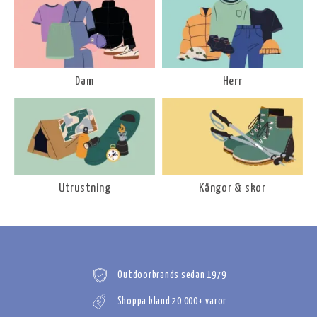
Dam
Herr
Utrustning
Kängor & skor
Outdoorbrands sedan 1979
Shoppa bland 20 000+ varor