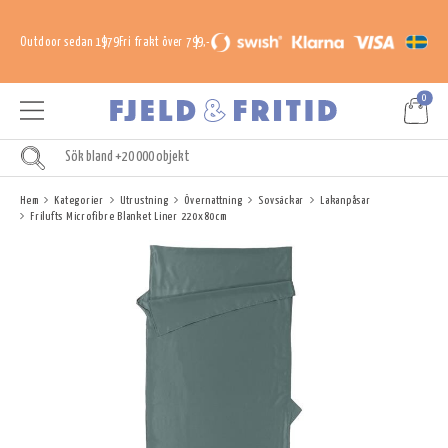
Outdoor sedan 1979
Fri frakt över 799,-
0
Hem
Kategorier
Utrustning
Övernattning
Sovsäckar
Lakanpåsar
Frilufts Microfibre Blanket Liner 220x80cm