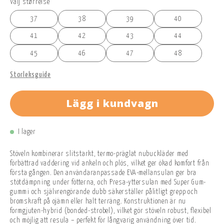
Välj størrelse
37
38
39
40
41
42
43
44
45
46
47
48
Storleksguide
Lägg i kundvagn
I lager
Stöveln kombinerar slitstarkt, termo-präglat nubuckläder med
förbättrad vaddering vid ankeln och plös, vilket ger ökad komfort från
första gången. Den användaranpassade EVA-mellansulan ger bra
stötdämpning under fötterna, och Presa-yttersulan med Super Gum-
gummi och självrengörande dubb säkerställer pålitligt grepp och
bromskraft på ojämn eller halt terräng. Konstruktionen är nu
formgjuten-hybrid (bonded-strobel), vilket gör stöveln robust, flexibel
och möjlig att resula – perfekt för långvarig användning över tid.