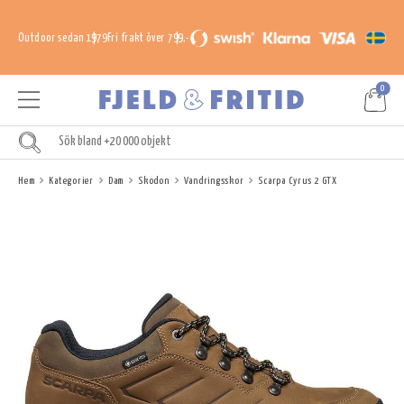
Outdoor sedan 1979
Fri frakt över 799,-
0
Hem
Kategorier
Dam
Skodon
Vandringsskor
Scarpa Cyrus 2 GTX