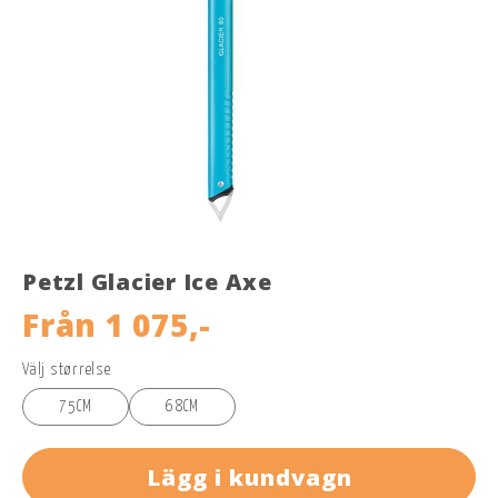
Petzl Glacier Ice Axe
Från
1 075,-
Välj størrelse
75CM
68CM
Lägg i kundvagn