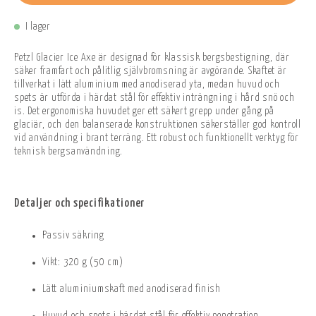
I lager
Petzl Glacier Ice Axe är designad för klassisk bergsbestigning, där
säker framfart och pålitlig självbromsning är avgörande. Skaftet är
tillverkat i lätt aluminium med anodiserad yta, medan huvud och
spets är utförda i härdat stål för effektiv inträngning i hård snö och
is. Det ergonomiska huvudet ger ett säkert grepp under gång på
glaciär, och den balanserade konstruktionen säkerställer god kontroll
vid användning i brant terräng. Ett robust och funktionellt verktyg för
teknisk bergsanvändning.
Detaljer och specifikationer
Passiv säkring
Vikt: 320 g (50 cm)
Lätt aluminiumskaft med anodiserad finish