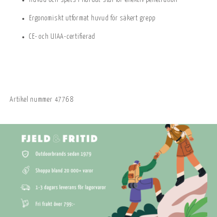
Huvud och spets i härdat stål för effektiv penetration
Ergonomiskt utformat huvud för säkert grepp
CE- och UIAA-certifierad
Artikel nummer
47768