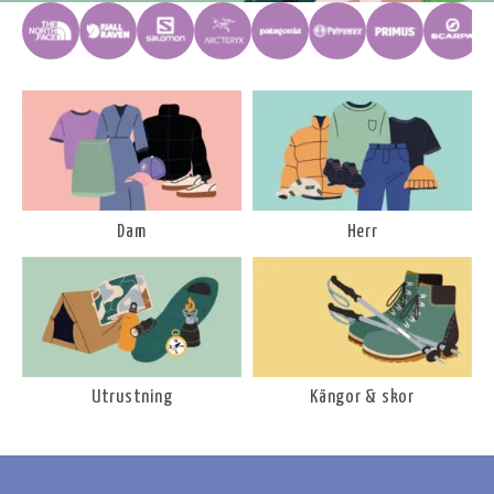
Dam
Herr
Utrustning
Kängor & skor