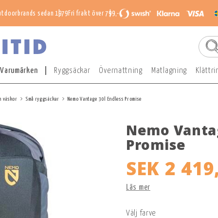
utdoorbrands sedan 1979
Fri frakt över 799,-
Varumärken
Ryggsäckar
Övernattning
Matlagning
Klättri
h väskor
Små ryggsäckar
Nemo Vantage 30l Endless Promise
Nemo Vantag
Promise
SEK 2 419
Läs mer
Välj farve