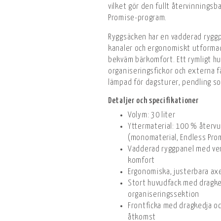
vilket gör den fullt återvinnings
Promise-program.
Ryggsäcken har en vadderad rygg
kanaler och ergonomiskt utform
bekväm bärkomfort. Ett rymligt h
organiseringsfickor och externa f
lämpad för dagsturer, pendling som
Detaljer och specifikationer
Volym: 30 liter
Yttermaterial: 100 % återv
(monomaterial, Endless Prom
Vadderad ryggpanel med ven
komfort
Ergonomiska, justerbara a
Stort huvudfack med dragke
organiseringssektion
Frontficka med dragkedja oc
åtkomst