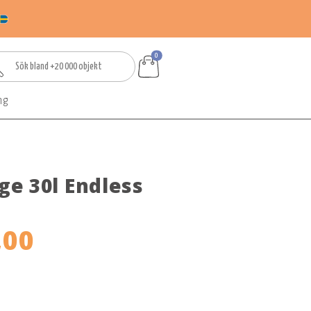
0
ng
e 30l Endless
,00