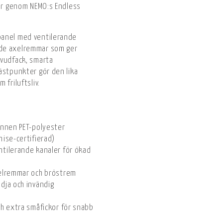
bar genom NEMO:s Endless
panel med ventilerande
ade axelremmar som ger
uvudfack, smarta
ästpunkter gör den lika
 friluftsliv.
unnen PET-polyester
ise-certifierad)
tilerande kanaler för ökad
xelremmar och bröstrem
dja och invändig
h extra småfickor för snabb