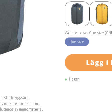
Välj størrelse: One size (ONE
One size
Lägg i
I lager
litstark ryggsäck,
nktionalitet och komfort
eslutande av monomaterial,