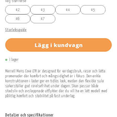
Välj størrelse
42
43
44
45
46
47
Storleksguide
Lägg i kundvagn
I lager
Merrell Mens Cove LTR är designad för vardagsbruk, resor och lätta
promenader där komfort och mångsidighet är i fokus. Den enkla
konstruktionen i läder ger en tidlös look, medan den flexibla sula
säkerställer god rörelsefrihet under dagen. Skon passar både
stadsliv och avslappnade utflykter där du vill ha en lätt modell med
pålitlig komfort och stabilitet på fast underlag.
Detaljer och specifikationer