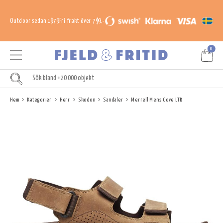
Outdoor sedan 1979
Fri frakt över 799,-
0
Hem
Kategorier
Herr
Skodon
Sandaler
Merrell Mens Cove LTR