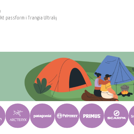
m
akt passform i Trangia Ultralight-systemet