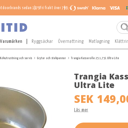
utdoorbrands sedan 1979
Fri frakt över 799,-
Varumärken
Ryggsäckar
Övernattning
Matlagning
Klättri
Kökutrustning och servis
Grytor och stekpannor
Trangia Kasserolle 25 1,75L Ultra Lite
Trangia Kass
Ultra Lite
SEK 149,0
Läs mer