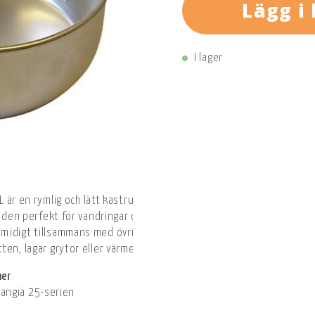
Lägg i
I lager
 L är en rymlig och lätt kastrull utvecklad för Trangia 25-seriens Ult
 den perfekt för vandringar och friluftsturer där låg vikt är en prio
idigt tillsammans med övriga delar. Med en volym på 1,75 liter pa
ten, lagar grytor eller värmer mat.
ner
Trangia 25-serien