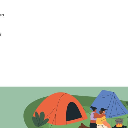
ner
m