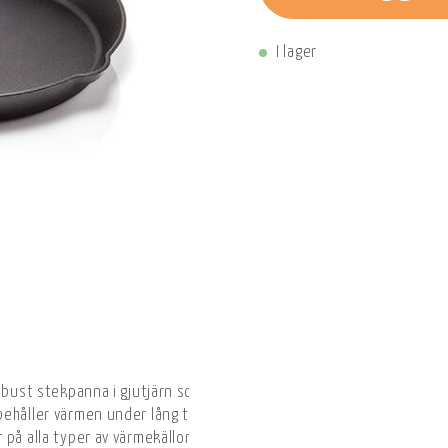
I lager
robust stekpanna i gjutjärn som passar lika bra för matlagning he
håller värmen under lång tid, vilket gör pannan idealisk för allt fr
på alla typer av värmekällor, inklusive spis, ugn, induktion och öp