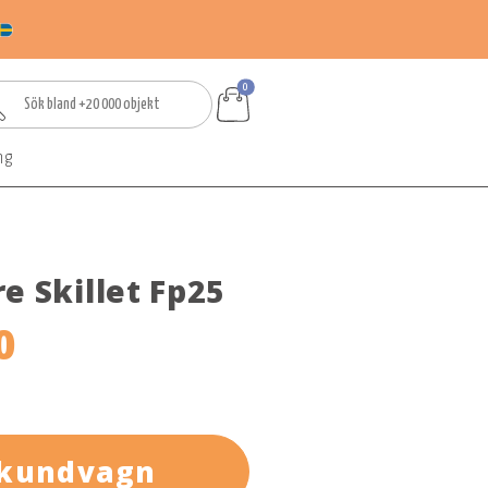
0
ng
e Skillet Fp25
0
 kundvagn