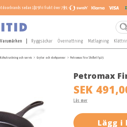
utdoorbrands sedan 1979
Fri frakt över 799,-
Varumärken
Ryggsäckar
Övernattning
Matlagning
Klättri
Kökutrustning och servis
Grytor och stekpannor
Petromax Fire Skillet Fp25
Petromax Fir
SEK 491,0
Läs mer
Lägg i