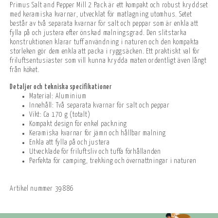
Primus Salt and Pepper Mill 2 Pack är ett kompakt och robust kryddset
med keramiska kvarnar, utvecklat för matlagning utomhus. Setet
består av två separata kvarnar för salt och peppar som är enkla att
fylla på och justera efter önskad malningsgrad. Den slitstarka
konstruktionen klarar tuff användning i naturen och den kompakta
storleken gör dem enkla att packa i ryggsäcken. Ett praktiskt val för
friluftsentusiaster som vill kunna krydda maten ordentligt även långt
från köket.
Detaljer och tekniska specifikationer
Material: Aluminium
Innehåll: Två separata kvarnar för salt och peppar
Vikt: Ca 170 g (totalt)
Kompakt design för enkel packning
Keramiska kvarnar för jämn och hållbar malning
Enkla att fylla på och justera
Utvecklade för friluftsliv och tuffa förhållanden
Perfekta för camping, trekking och övernattningar i naturen
Artikel nummer
39886