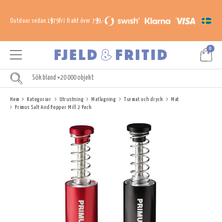
Outdoor sedan 1979
Fri frakt över 799,-
0
Hem
Kategorier
Utrustning
Matlagning
Turmat och dryck
Mat
Primus Salt And Pepper Mill 2 Pack