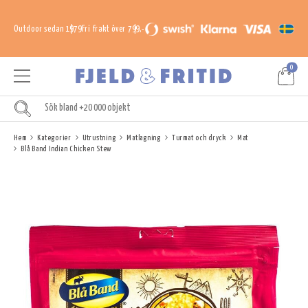
Outdoor sedan 1979
Fri frakt över 799,-
0
Hem
Kategorier
Utrustning
Matlagning
Turmat och dryck
Mat
Blå Band Indian Chicken Stew