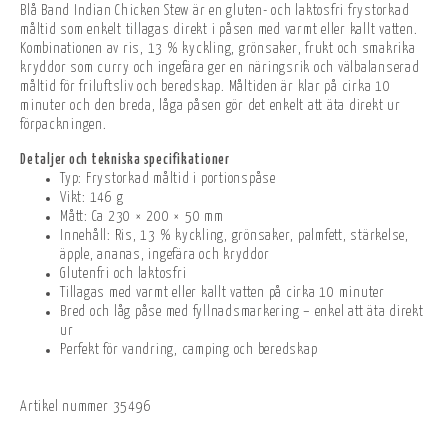
Blå Band Indian Chicken Stew är en gluten- och laktosfri frystorkad
måltid som enkelt tillagas direkt i påsen med varmt eller kallt vatten.
Kombinationen av ris, 13 % kyckling, grönsaker, frukt och smakrika
kryddor som curry och ingefära ger en näringsrik och välbalanserad
måltid för friluftsliv och beredskap. Måltiden är klar på cirka 10
minuter och den breda, låga påsen gör det enkelt att äta direkt ur
förpackningen.
Detaljer och tekniska specifikationer
Typ: Frystorkad måltid i portionspåse
Vikt: 146 g
Mått: Ca 230 × 200 × 50 mm
Innehåll: Ris, 13 % kyckling, grönsaker, palmfett, stärkelse,
äpple, ananas, ingefära och kryddor
Glutenfri och laktosfri
Tillagas med varmt eller kallt vatten på cirka 10 minuter
Bred och låg påse med fyllnadsmarkering – enkel att äta direkt
ur
Perfekt för vandring, camping och beredskap
Artikel nummer
35496