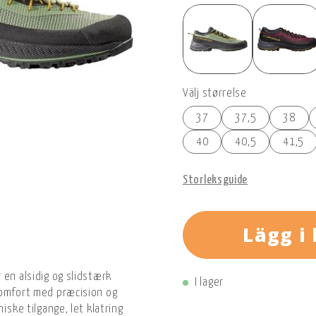
Välj størrelse
37
37,5
38
40
40,5
41,5
Storleksguide
Lägg i
 en alsidig og slidstærk
I lager
komfort med præcision og
iske tilgange, let klatring