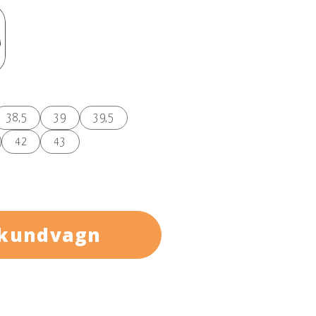
38,5
39
39,5
42
43
 kundvagn