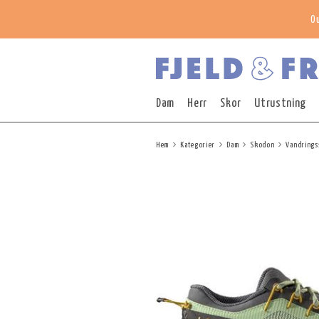
O
Dam
Herr
Skor
Utrustning
Hem
Kategorier
Dam
Skodon
Vandrings