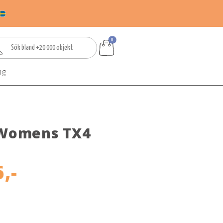
0
ng
 Womens TX4
,-