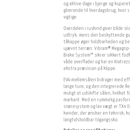
og aktive dage i bjerge og kuper
glimrende til hverdagsbrug, hvor s
vigtige.
Overdelen i ruskind giver både sli
udtryk, mens den beskyttende g
tåkappe øger holdbarheden og be
ujævnt terræn. Vibram® Megagrip
Brake System™ sikrer sikkert fod
våde overflader og har en klatrezo
ekstra præcision på klippe.
EVA-mellemsålen bidrager med eff
lange ture, og den integrerede R
muligt at udskifte sålen, hvilket 
markant. Med en rummelig pasform
snøresystem og lav vægt er TX4 Evo
kvinder, der ønsker en teknisk, k
langtidsholdbar tilgangssko.