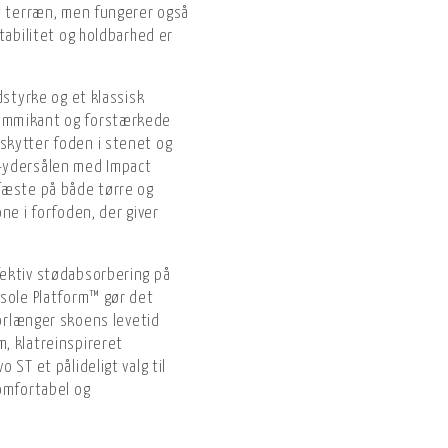
et terræn, men fungerer også
tabilitet og holdbarhed er
dstyrke og et klassisk
ummikant og forstærkede
skytter foden i stenet og
-ydersålen med Impact
fæste på både tørre og
ne i forfoden, der giver
ektiv stødabsorbering på
esole Platform™ gør det
forlænger skoens levetid
, klatreinspireret
 ST et pålideligt valg til
omfortabel og