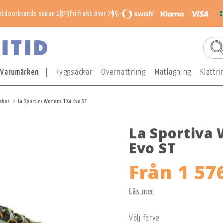
utdoorbrands sedan 1979
Fri frakt över 799,-
Varumärken
Ryggsäckar
Övernattning
Matlagning
Klättri
skor
La Sportiva Womens TX4 Evo ST
La Sportiva
Evo ST
Från
1 576
Läs mer
Välj farve