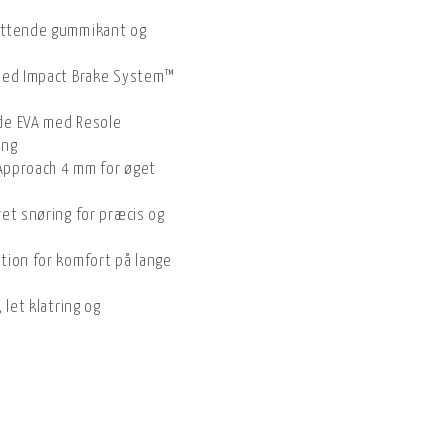
yttende gummikant og
 med Impact Brake System™
de EVA med Resole
ing
 Approach 4 mm for øget
et snøring for præcis og
tion for komfort på lange
 let klatring og