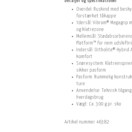
Detaljer og specifikationer
Overdel: Ruskind med besk
forstærket tåkappe
Ydersål: Vibram® Megagrip
og klatrezone
Mellemsål: Stødabsorberen
Platform™ for nem udskiftn
Indersål: Ortholite® Hybrid
komfort
Snøresystem: Klatreinspirer
sikker pasform
Pasform: Rummelig konstruk
ture
Anvendelse: Teknisk tilgang,
hverdagsbrug
Vægt: Ca. 300 g pr. sko
Artikel nummer
46382