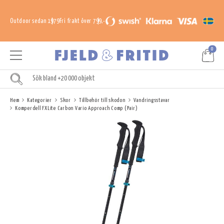
Outdoor sedan 1979
Fri frakt över 799,-
0
Hem
Kategorier
Skor
Tillbehör till skodon
Vandringsstavar
Komperdell FXLite Carbon Vario Approach Comp (Pair)