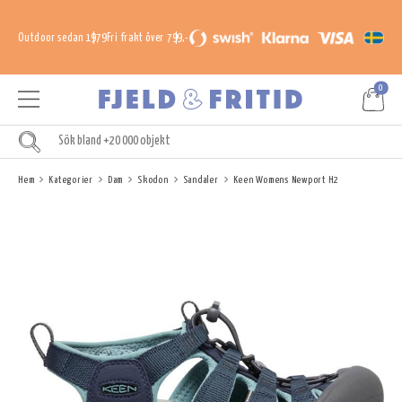
Outdoor sedan 1979
Fri frakt över 799,-
0
Hem
Kategorier
Dam
Skodon
Sandaler
Keen Womens Newport H2