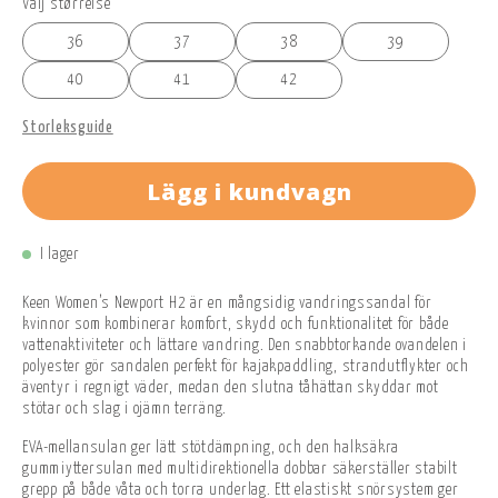
Välj størrelse
36
37
38
39
40
41
42
Storleksguide
Lägg i kundvagn
I lager
Keen Women’s Newport H2 är en mångsidig vandringssandal för
kvinnor som kombinerar komfort, skydd och funktionalitet för både
vattenaktiviteter och lättare vandring. Den snabbtorkande ovandelen i
polyester gör sandalen perfekt för kajakpaddling, strandutflykter och
äventyr i regnigt väder, medan den slutna tåhättan skyddar mot
stötar och slag i ojämn terräng.
EVA-mellansulan ger lätt stötdämpning, och den halksäkra
gummiyttersulan med multidirektionella dobbar säkerställer stabilt
grepp på både våta och torra underlag. Ett elastiskt snörsystem ger