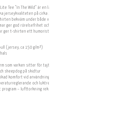
ite Tee "In The Wild" är en lätt och ventilerande t-shirt i 100 % m
ka jerseykvaliteten på cirka 150 g/m² erbjuder naturlig temperat
t-shirten bekväm under både vardag och friluftsäventyr. Den klassi
ar ger god rörelsefrihet och ökad komfort vid användning av ryggs
 ger t-shirten ett humoristiskt och äventyrligt uttryck.
ull (jersey, ca 150 g/m²)
hals
m som varken sitter för tajt eller för löst
och sheepdog på skidtur
ökad komfort vid användning av ryggsäck
peraturreglerande och luktresistent
t program – lufttorkning rekommenderas