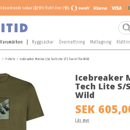
utdoorbrands sedan 1979
Fri frakt över 799,-
Varumärken
Ryggsäckar
Övernattning
Matlagning
Klättri
r
T-shirts
Icebreaker Merino 150 Tech Lite S/S Tee In The Wild
Icebreaker 
Tech Lite S/
Wild
SEK 605,0
Läs mer