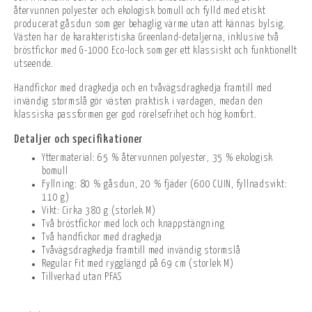
återvunnen polyester och ekologisk bomull och fylld med etiskt
producerat gåsdun som ger behaglig värme utan att kännas bylsig.
Västen har de karakteristiska Greenland-detaljerna, inklusive två
bröstfickor med G-1000 Eco-lock som ger ett klassiskt och funktionellt
utseende.
Handfickor med dragkedja och en tvåvägsdragkedja framtill med
invändig stormslå gör västen praktisk i vardagen, medan den
klassiska passformen ger god rörelsefrihet och hög komfort.
Detaljer och specifikationer
Yttermaterial: 65 % återvunnen polyester, 35 % ekologisk
bomull
Fyllning: 80 % gåsdun, 20 % fjäder (600 CUIN, fyllnadsvikt:
110 g)
Vikt: Cirka 380 g (storlek M)
Två bröstfickor med lock och knappstängning
Två handfickor med dragkedja
Tvåvägsdragkedja framtill med invändig stormslå
Regular Fit med rygglängd på 69 cm (storlek M)
Tillverkad utan PFAS