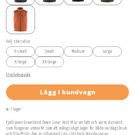
Välj størrelse
X-small
Small
Medium
Large
X-large
XX-large
Storleksguide
Lägg i kundvagn
I lager
Fjällräven Greenland Down Liner Vest M är en lätt och varm dunväst
som fungerar utmärkt som ett mångsidigt lager för både vardagsbruk
och friluftsliv. Den är tillverkad i en slitstark blandning av