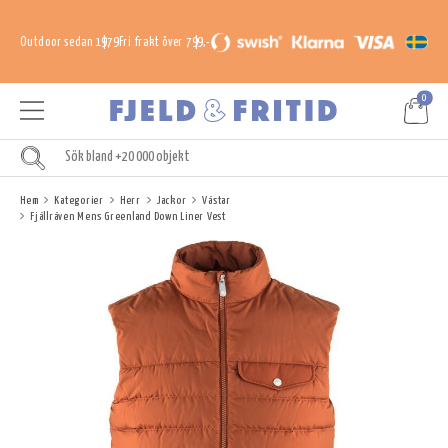
Outdoor sedan 1979
Fri frakt över 799,-
0
Hem
Kategorier
Herr
Jackor
Västar
Fjällräven Mens Greenland Down Liner Vest