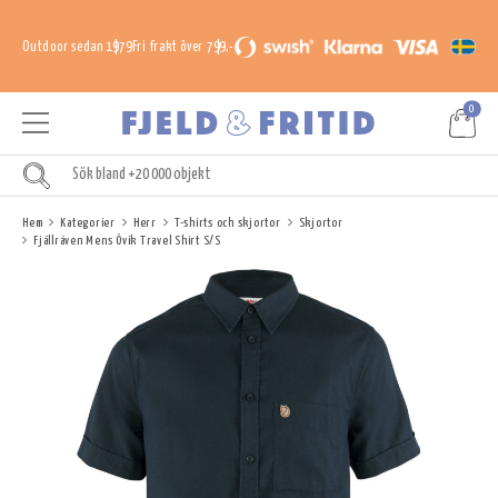
Outdoor sedan 1979
Fri frakt över 799,-
0
Hem
Kategorier
Herr
T-shirts och skjortor
Skjortor
Fjällräven Mens Övik Travel Shirt S/S