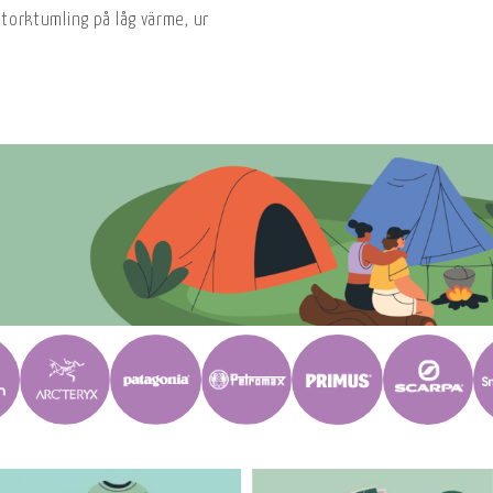
, torktumling på låg värme, undvik sköljmedel och enzymbaserade t