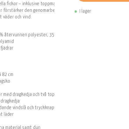
ella fickor – inklusive toppmatade fickor och dragkedjefickor – erbj
äder förstärker den genomarbetade designen. Jackan är vind- och 
I lager
 väder och vind.
 % återvunnen polyester, 35 % ekologisk bomull)
olyamid
fjädrar
å 82 cm
ragsko
or med dragkedja och två toppmatade fickor
d dragkedja
ande vindslå och tryckknappar
at läder
nna material samt dun