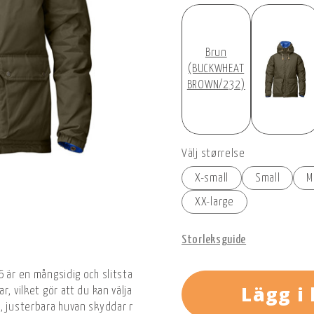
Brun
(BUCKWHEAT
BROWN/232)
Välj størrelse
X-small
Small
M
XX-large
Storleksguide
6 är en mångsidig och slitstark dunjacka som kombinerar det pålit
Lägg i
r, vilket gör att du kan välja mellan en klassisk och diskret G-1000
a, justerbara huvan skyddar mot vind och kyla, medan tvåvägsdrag