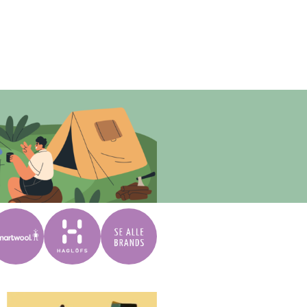
vättmedel, tvätta separat