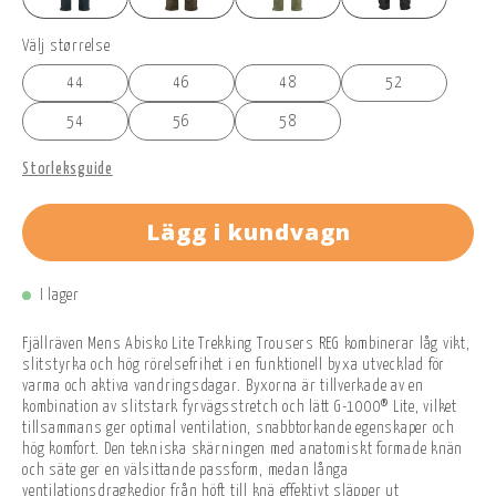
Välj størrelse
44
46
48
52
54
56
58
Storleksguide
Lägg i kundvagn
I lager
Fjällräven Mens Abisko Lite Trekking Trousers REG kombinerar låg vikt,
slitstyrka och hög rörelsefrihet i en funktionell byxa utvecklad för
varma och aktiva vandringsdagar. Byxorna är tillverkade av en
kombination av slitstark fyrvägsstretch och lätt G-1000® Lite, vilket
tillsammans ger optimal ventilation, snabbtorkande egenskaper och
hög komfort. Den tekniska skärningen med anatomiskt formade knän
och säte ger en välsittande passform, medan långa
ventilationsdragkedjor från höft till knä effektivt släpper ut