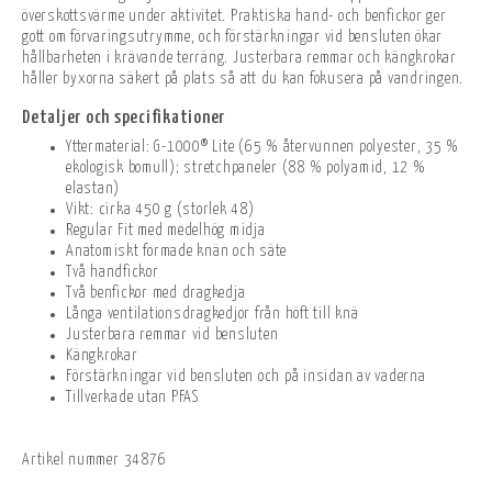
överskottsvärme under aktivitet. Praktiska hand- och benfickor ger
gott om förvaringsutrymme, och förstärkningar vid bensluten ökar
hållbarheten i krävande terräng. Justerbara remmar och kängkrokar
håller byxorna säkert på plats så att du kan fokusera på vandringen.
Detaljer och specifikationer
Yttermaterial: G-1000® Lite (65 % återvunnen polyester, 35 %
ekologisk bomull); stretchpaneler (88 % polyamid, 12 %
elastan)
Vikt: cirka 450 g (storlek 48)
Regular Fit med medelhög midja
Anatomiskt formade knän och säte
Två handfickor
Två benfickor med dragkedja
Långa ventilationsdragkedjor från höft till knä
Justerbara remmar vid bensluten
Kängkrokar
Förstärkningar vid bensluten och på insidan av vaderna
Tillverkade utan PFAS
Artikel nummer
34876