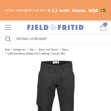
Outdoor sedan 1979
Fri frakt över 799,-
0
Hem
Kategorier
Herr
Byxor och shorts
Byxor
Fjällräven Mens Abisko Lite Trekking Trousers REG