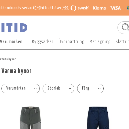
utdoorbrands sedan 1979
Fri frakt över 799,-
Varumärken
Ryggsäckar
Övernattning
Matlagning
Klättri
Varma byxor
Varma byxor
Varumärken
Storlek
Färg