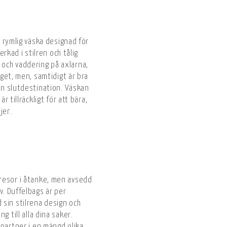
h rymlig väska designad för
verkad i stilren och tålig
och vaddering på axlarna,
tåget, men, samtidigt är bra
din slutdestination. Väskan
är tillräckligt för att bära,
ejer.
resor i åtanke, men avsedd
v. Duffelbags är per
sin stilrena design och
g till alla dina saker.
 partner i en mängd olika