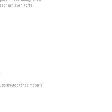
resor och även korta
cm
bluesign-godkända material