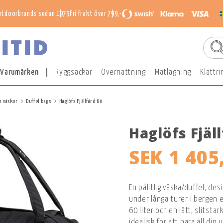
utdoorbrands sedan 1979
Fri frakt över 799,-
Varumärken
Ryggsäckar
Övernattning
Matlagning
Klättri
h väskor
Duffel bags
Haglöfs Fjällfärd 60
Haglöfs Fjäl
SEK 1 405
En pålitlig väska/duffel, de
under långa turer i bergen e
60 liter och en lätt, slitst
idealisk för att bära all din