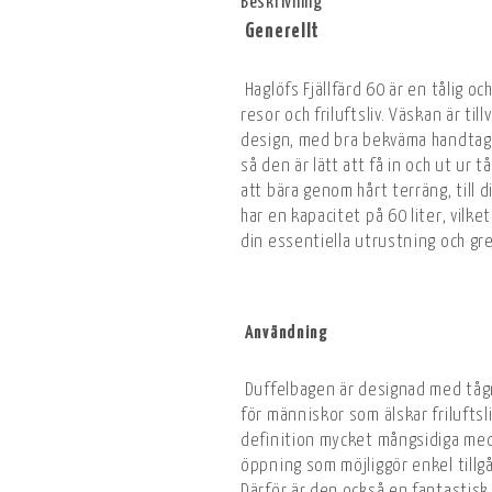
Beskrivning
Generellt
Haglöfs Fjällfärd 60 är en tålig oc
resor och friluftsliv. Väskan är till
design, med bra bekväma handtag 
så den är lätt att få in och ut ur 
att bära genom hårt terräng, till 
har en kapacitet på 60 liter, vilket 
din essentiella utrustning och gr
Användning
Duffelbagen är designad med tåg
för människor som älskar friluftsli
definition mycket mångsidiga med 
öppning som möjliggör enkel tillgån
Därför är den också en fantastisk