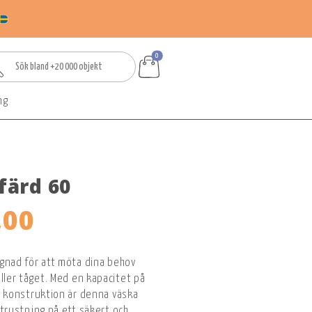
0
ng
lfärd 60
,00
signad för att möta dina behov
ller tåget. Med en kapacitet på
ark konstruktion är denna väska
 utrustning på ett säkert och