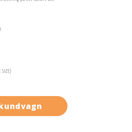
)
 SIZE)
 kundvagn