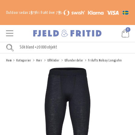
Outdoor sedan 1979
Fri frakt över 799,-
0
Hem
Kategorier
Herr
Ullkläder
Ullunderdelar
Frilufts Nolsoy Longjohn