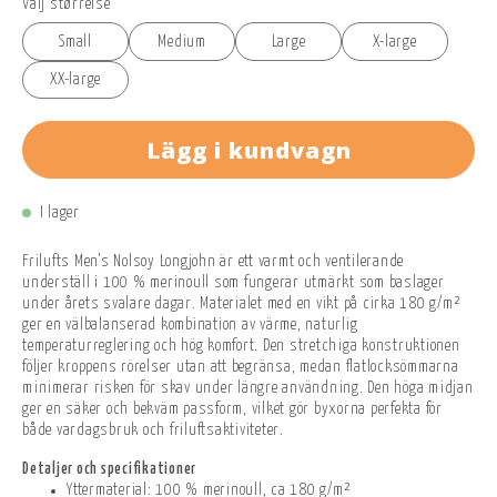
Välj størrelse
Small
Medium
Large
X-large
XX-large
Lägg i kundvagn
I lager
Frilufts Men's Nolsoy Longjohn är ett varmt och ventilerande
underställ i 100 % merinoull som fungerar utmärkt som baslager
under årets svalare dagar. Materialet med en vikt på cirka 180 g/m²
ger en välbalanserad kombination av värme, naturlig
temperaturreglering och hög komfort. Den stretchiga konstruktionen
följer kroppens rörelser utan att begränsa, medan flatlocksömmarna
minimerar risken för skav under längre användning. Den höga midjan
ger en säker och bekväm passform, vilket gör byxorna perfekta för
både vardagsbruk och friluftsaktiviteter.
Detaljer och specifikationer
Yttermaterial: 100 % merinoull, ca 180 g/m²