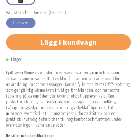
Välj størrelse: One size (ONE SIZE)
One size
Lägg i kundvagn
I lager
Fjällräven Women's Abisko Three Seasons är en varm och bekväm
sovsäck som är särskilt utvecklad för kvinnor och anpassad för
användning under tre säsonger. Den är fylld med PrimaLoft®-isolering
som ger pålitlig värme även i fuktiga förhållanden, och har extra
isolering på de områden där kvinnor oftast upplever kyla. Den
justerbara huvan, den isolerade värmekragen och den hellånga
tvåvägsdragkedjan med isolerad dragkedjeklaff hjälper till att
minimera värmeförlust. En anatomiskt utformad fotbox och en
praktisk invändig ficka bidrar till hög komfort och funktion under
övernattningar i varierande väder.
Detaljer och specifikationer