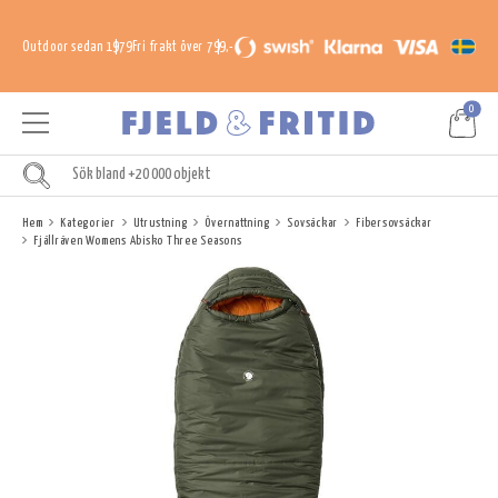
Outdoor sedan 1979
Fri frakt över 799,-
0
Hem
Kategorier
Utrustning
Övernattning
Sovsäckar
Fibersovsäckar
Fjällräven Womens Abisko Three Seasons