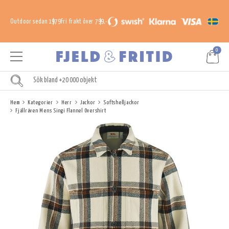
Outdoor sedan 1979
Fri frakt över 799,-
0
Hem
Kategorier
Herr
Jackor
Softshelljackor
Fjällräven Mens Singi Flannel Overshirt