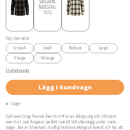
OAK-DARK
NAVY/294-
555)
Välj størrelse
X-small
Small
Medium
Large
X-large
XX-large
Storleksguide
Lägg i kundvagn
I lager
Fjällräven Singi Flannel Overshirt M är en mångsidig och slitstark
overshirt som fungerar perfekt som ett lätt ytterplagg under svala
dagar. Den är tillverkad i kraftig twillvävd ekologisk bomull och har ett