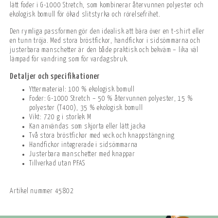
lätt foder i G-1000 Stretch, som kombinerar återvunnen polyester och
ekologisk bomull för ökad slitstyrka och rörelsefrihet.
Den rymliga passformen gör den idealisk att bära över en t-shirt eller
en tunn tröja. Med stora bröstfickor, handfickor i sidsömmarna och
justerbara manschetter är den både praktisk och bekväm – lika väl
lämpad för vandring som för vardagsbruk.
Detaljer och specifikationer
Yttermaterial: 100 % ekologisk bomull
Foder: G-1000 Stretch – 50 % återvunnen polyester, 15 %
polyester (T400), 35 % ekologisk bomull
Vikt: 720 g i storlek M
Kan användas som skjorta eller lätt jacka
Två stora bröstfickor med veck och knappstängning
Handfickor integrerade i sidsömmarna
Justerbara manschetter med knappar
Tillverkad utan PFAS
Artikel nummer
45802