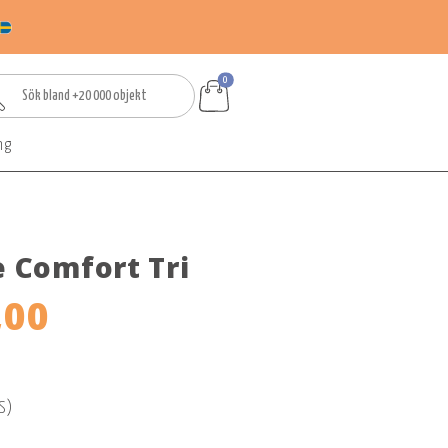
0
ng
e Comfort Tri
,00
S)