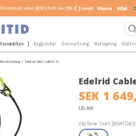
utdoorbrands sedan 1979
Fri frakt över 799,-
Varumärken
Ryggsäckar
Övernattning
Matlagning
Klättri
ätterutrustning
Edelrid Cable Comfort Tri
Edelrid Cabl
SEK 1 649
Läs mer
Välj farve: Svart (NIGHT/OASI