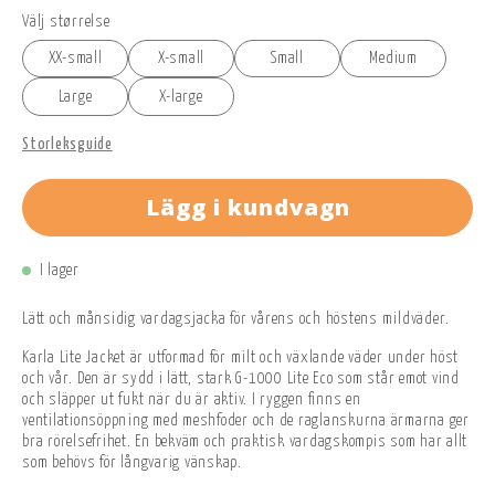
Välj størrelse
XX-small
X-small
Small
Medium
Large
X-large
Storleksguide
Lägg i kundvagn
I lager
Lätt och månsidig vardagsjacka för vårens och höstens mildväder.
Karla Lite Jacket är utformad för milt och växlande väder under höst
och vår. Den är sydd i lätt, stark G-1000 Lite Eco som står emot vind
och släpper ut fukt när du är aktiv. I ryggen finns en
ventilationsöppning med meshfoder och de raglanskurna ärmarna ger
bra rörelsefrihet. En bekväm och praktisk vardagskompis som har allt
som behövs för långvarig vänskap.