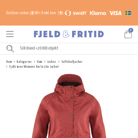
Outdoor sedan 1979
Fri frakt över 799,-
0
Hem
Kategorier
Dam
Jackor
Softshelljackor
Fjällräven Womens Karla Lite Jacket