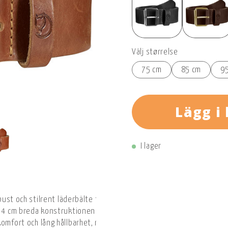
Välj størrelse
75 cm
85 cm
9
Lägg i
I lager
robust och stilrent läderbälte tillverkat av vegetabiliskt garvat l
 4 cm breda konstruktionen ger ett kraftfullt uttryck och passar ut
komfort och lång hållbarhet, medan den diskret präglade Fjällräven