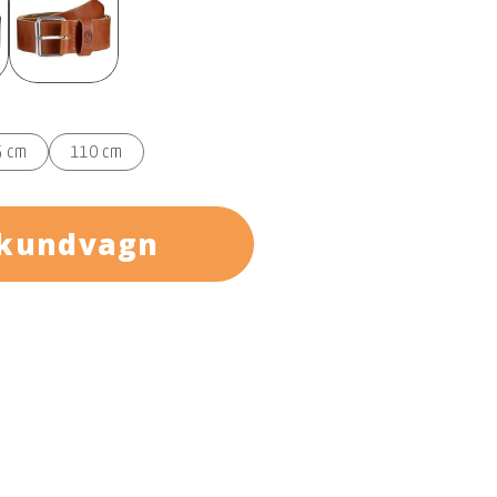
5 cm
110 cm
 kundvagn
äder med öppen narvyta som med tiden utvecklar
märkt till både friluftsbyxor och jeans. Det
-logotypen på bältesöglan tillför en elegant