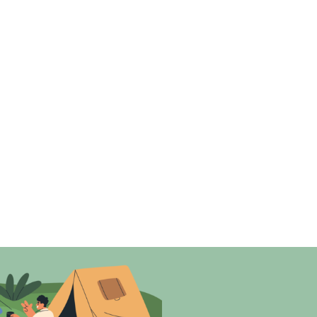
agsbruk och friluftsäventyr.