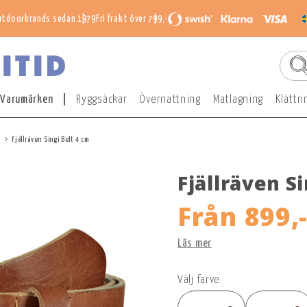
utdoorbrands sedan 1979
Fri frakt över 799,-
Varumärken
Ryggsäckar
Övernattning
Matlagning
Klättri
n
Fjällräven Singi Belt 4 cm
Fjällräven S
Från
899,
Läs mer
Välj farve