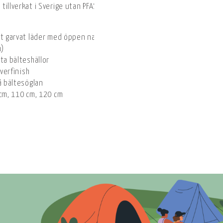
r tillverkat i Sverige utan PFAS och är ett utmärkt val för både vard
kt garvat läder med öppen narvyta
m)
ta bälteshällor
lverfinish
å bältesöglan
 cm, 110 cm, 120 cm