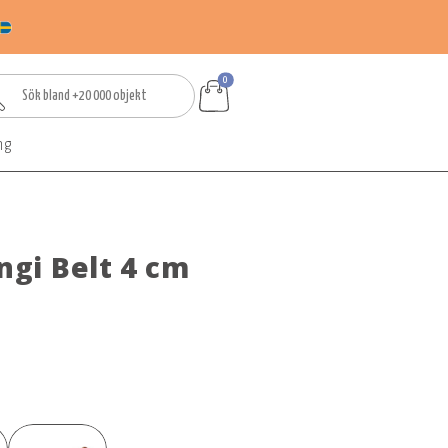
0
ng
ingi Belt 4 cm
-